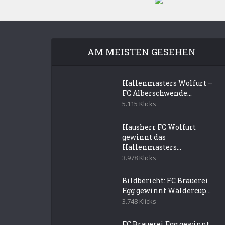
AM MEISTEN GESEHEN
Hallenmasters Wolfurt –
FC Alberschwende...
5.115 Klicks
Hausherr FC Wolfurt
gewinnt das
Hallenmasters...
3.978 Klicks
Bildbericht: FC Brauerei
Egg gewinnt Wäldercup...
3.748 Klicks
FC Brauerei Egg gewinnt