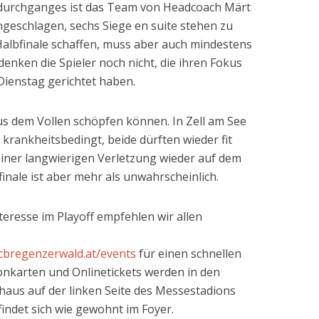
ddurchganges ist das Team von Headcoach Märt
eschlagen, sechs Siege en suite stehen zu
 Halbfinale schaffen, muss aber auch mindestens
denken die Spieler noch nicht, die ihren Fokus
Dienstag gerichtet haben.
us dem Vollen schöpfen können. In Zell am See
r krankheitsbedingt, beide dürften wieder fit
einer langwierigen Verletzung wieder auf dem
lfinale ist aber mehr als unwahrscheinlich.
eresse im Playoff empfehlen wir allen
.ecbregenzerwald.at/events
für einen schnellen
sonkarten und Onlinetickets werden in den
aus auf der linken Seite des Messestadions
indet sich wie gewohnt im Foyer.