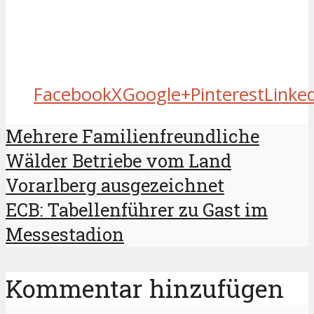
Facebook
X
Google+
Pinterest
Linke
Mehrere Familienfreundliche
Wälder Betriebe vom Land
Vorarlberg ausgezeichnet
ECB: Tabellenführer zu Gast im
Messestadion
Kommentar hinzufügen