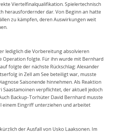
kte Viertelfinalqualifikation. Spielertechnisch
lich herausfordernder dar. Von Beginn an hatte
llen zu kämpfen, deren Auswirkungen weit
hen.
der lediglich die Vorbereitung absolvieren
 Operation folgte. Für ihn wurde mit Bernhard
rauf folgte der nächste Rückschlag: Alexander
serfolg in Zell am See beteiligt war, musste
e Diagnose Saisonende hinnehmen. Als Reaktion
Saastamoinen verpflichtet, der aktuell jedoch
t. Auch Backup-Torhüter David Bernhard musste
 einem Eingriff unterziehen und arbeitet
kürzlich der Ausfall von Usko Laaksonen. Im