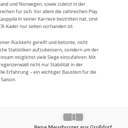
and und Norwegen, sowie zuletzt in der
chen für sich. Vor allem die zahlreichen Play
auppila in seiner Karriere bestritten hat, sind
ECB-Kader nur selten vorhanden ist.
seiner Rückkehr gereift und betonte, nicht
he Statistiken aufzubessern, sondern um der
nsam möglichst viele Siege einzufahren. Mit
egenzerwald nicht nur Stabilität in der
le Erfahrung – ein wichtiger Baustein für die
Saison.
Google+
Pinterest
LinkedIn
Rene Meusburger aus Großdorf