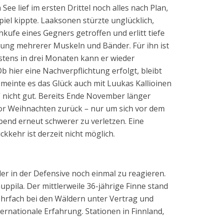
See lief im ersten Drittel noch alles nach Plan,
piel kippte. Laaksonen stürzte unglücklich,
hkufe eines Gegners getroffen und erlitt tiefe
gung mehrerer Muskeln und Bänder. Für ihn ist
stens in drei Monaten kann er wieder
Ob hier eine Nachverpflichtung erfolgt, bleibt
meinte es das Glück auch mit Luukas Kallioinen
“ nicht gut. Bereits Ende November länger
vor Weihnachten zurück – nur um sich vor dem
Abend erneut schwerer zu verletzen. Eine
kkehr ist derzeit nicht möglich.
r in der Defensive noch einmal zu reagieren.
uppila. Der mittlerweile 36-jährige Finne stand
ehrfach bei den Wäldern unter Vertrag und
ternationale Erfahrung. Stationen in Finnland,